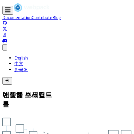
Documentation
Contribute
Blog
(opens in a new tab)
(opens in a new tab)
(opens in a new tab)
(opens in a new tab)
English
中文
한국어
애셋을
번들해 보세요
스크립트
를
.js
.js