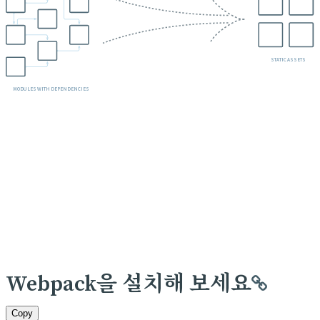
.js
.css
.hbs
.png
.sass
.jpg
.png
.cjs
.jpg
.sass
STATIC ASSETS
.sass
MODULES WITH DEPENDENCIES
Webpack을 설치해 보세요
Copy