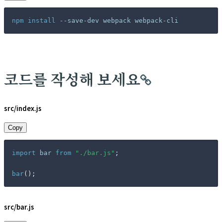
npm
install
 --save-dev webpack webpack-cli
코드를 작성해 보세요
src/index.js
Copy
import
 bar 
from
"./bar.js"
;
bar
(
)
;
src/bar.js