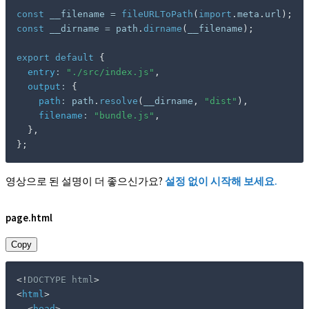
const
 __filename 
=
fileURLToPath
(
import
.
meta
.
url
)
;
const
 __dirname 
=
 path
.
dirname
(
__filename
)
;
export
default
{
entry
:
"./src/index.js"
,
output
:
{
path
:
 path
.
resolve
(
__dirname
,
"dist"
)
,
filename
:
"bundle.js"
,
}
,
}
;
영상으로 된 설명이 더 좋으신가요?
설정 없이 시작해 보세요.
page.html
Copy
<!
DOCTYPE
html
>
<
html
>
<
head
>