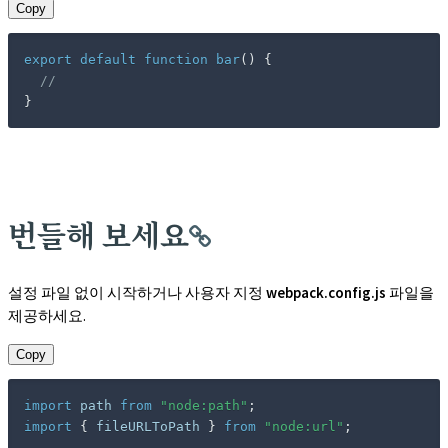
Copy
export
default
function
bar
(
)
{
//
}
번들해 보세요
설정 파일 없이 시작하거나 사용자 지정
webpack.config.js
파일을
제공하세요.
Copy
import
 path 
from
"node:path"
;
import
{
 fileURLToPath 
}
from
"node:url"
;