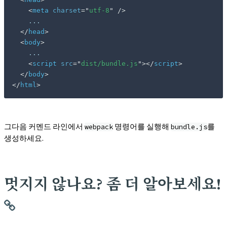
<
meta
charset
=
"
utf-8
"
/>
    ...

</
head
>
<
body
>
    ...

<
script
src
=
"
dist/bundle.js
"
>
</
script
>
</
body
>
</
html
>
그다음 커멘드 라인에서
명령어를 실행해
를
webpack
bundle.js
생성하세요.
멋지지 않나요? 좀 더 알아보세요!