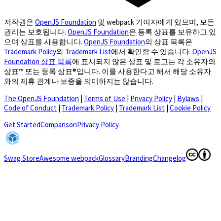
저작권은
OpenJS Foundation
및 webpack 기여자에게 있으며, 모든
권리는 보호됩니다.
OpenJS Foundation
은 등록 상표를 보유하고 있
으며 상표를 사용합니다.
OpenJS Foundation
의 상표 목록은
Trademark Policy
와
Trademark List
에서 확인할 수 있습니다.
OpenJS
Foundation 상표 목록
에 표시되지 않은 상표 및 로고는 각 소유자의
상표™ 또는 등록 상표®입니다. 이를 사용한다고 해서 해당 소유자
와의 제휴 관계나 보증을 의미하지는 않습니다.
The OpenJS Foundation
|
Terms of Use
|
Privacy Policy
|
Bylaws
|
Code of Conduct
|
Trademark Policy
|
Trademark List
|
Cookie Policy
(opens in a new tab)
Get Started
Comparison
Privacy Policy
(opens in a new tab)
(opens in a
Swag Store
Awesome webpack
Glossary
Branding
Changelog