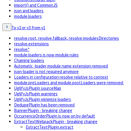
import() and CommonJS
json and loaders
module.loaders
To v2 or v3 from v1
resolve.root, resolve.fallback, resolve.modulesDirectories
resolve.extensions
resolve.*
module.loaders is now module.rules
Chaining loaders
Automatic -loader module name extension removed
json-loader is not required anymore
Loaders in configuration resolve relative to context
module.preLoaders and module.postLoaders were removed:
UglifyJsPlugin sourceMap
UglifyJsPlugin warnings
UglifyJsPlugin minimize loaders
DedupePlugin has been removed
BannerPlugin - breaking change
OccurrenceOrderPlugin is now on by default
ExtractTextWebpackPlugin - breaking change
ExtractTextPlugin.extract