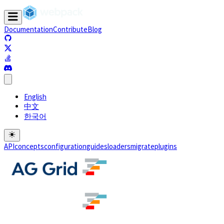
Documentation
Contribute
Blog
(opens in a new tab)
(opens in a new tab)
(opens in a new tab)
(opens in a new tab)
English
中文
한국어
API
concepts
configuration
guides
loaders
migrate
plugins
(opens in a new tab)