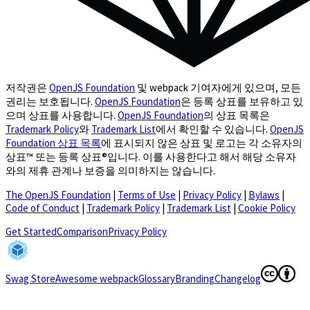
저작권은
OpenJS Foundation
및 webpack 기여자에게 있으며, 모든
권리는 보호됩니다.
OpenJS Foundation
은 등록 상표를 보유하고 있
으며 상표를 사용합니다.
OpenJS Foundation
의 상표 목록은
Trademark Policy
와
Trademark List
에서 확인할 수 있습니다.
OpenJS
Foundation 상표 목록
에 표시되지 않은 상표 및 로고는 각 소유자의
상표™ 또는 등록 상표®입니다. 이를 사용한다고 해서 해당 소유자
와의 제휴 관계나 보증을 의미하지는 않습니다.
The OpenJS Foundation
|
Terms of Use
|
Privacy Policy
|
Bylaws
|
Code of Conduct
|
Trademark Policy
|
Trademark List
|
Cookie Policy
(opens in a new tab)
Get Started
Comparison
Privacy Policy
(opens in a new tab)
(opens in a
Swag Store
Awesome webpack
Glossary
Branding
Changelog