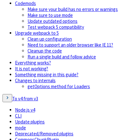
Codemods
Make sure your build has no errors or warnings
Make sure to use mode
Update outdated options
Test webpack 5 compatibility
Upgrade webpack to 5
Clean up configuration
Need to support an older browser like IE 11?
Cleanup the code
Run a single build and follow advice
Everything works?
It is not working?
Something missing in this guide?
Changes to internals
getOptions method for Loaders
To v4 from v3
Node.js v4
CLI
Update plugins
mode
Deprecated/Removed plugins
CommonsChunkPlugin