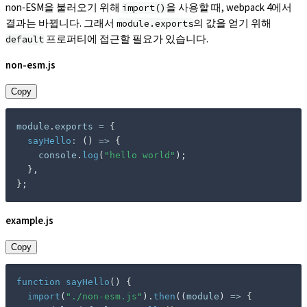
non-ESM을 불러오기 위해
을 사용할 때, webpack 4에서
import()
결과는 바뀝니다. 그래서
의 값을 얻기 위해
module.exports
프로퍼티에 접근할 필요가 있습니다.
default
non-esm.js
Copy
module
.
exports 
=
{
sayHello
:
(
)
=>
{
    console
.
log
(
"hello world"
)
;
}
,
}
;
example.js
Copy
function
sayHello
(
)
{
import
(
"./non-esm.js"
)
.
then
(
(
module
)
=>
{