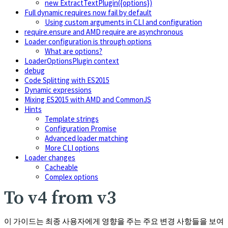
new ExtractTextPlugin({options})
Full dynamic requires now fail by default
Using custom arguments in CLI and configuration
require.ensure and AMD require are asynchronous
Loader configuration is through options
What are options?
LoaderOptionsPlugin context
debug
Code Splitting with ES2015
Dynamic expressions
Mixing ES2015 with AMD and CommonJS
Hints
Template strings
Configuration Promise
Advanced loader matching
More CLI options
Loader changes
Cacheable
Complex options
To v4 from v3
이 가이드는 최종 사용자에게 영향을 주는 주요 변경 사항들을 보여