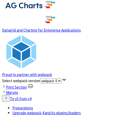
(opens in a new tab)
Datagrid and Charting for Enterprise Applications
Proud to partner with webpack
(opens in a new tab)
Select webpack version
Print Section
Migrate
To v5 from v4
Preparations
Upgrade webpack 4 and its plugins/loaders