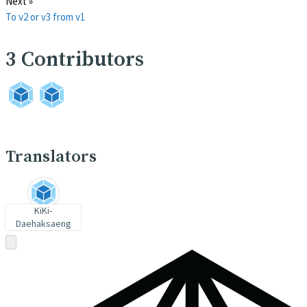
Next »
To v2 or v3 from v1
3
Contributors
Translators
KiKi-
Daehaksaeng