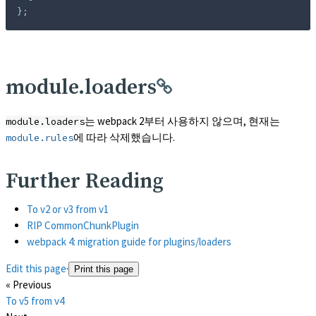
};
module.loaders
는 webpack 2부터 사용하지 않으며, 현재는
module.loaders
에 따라 삭제했습니다.
module.rules
Further Reading
(opens in a new tab)
To v2 or v3 from v1
(opens in a new tab)
RIP CommonChunkPlugin
(opens in a new tab
webpack 4: migration guide for plugins/loaders
Edit this page
·
Print this page
« Previous
To v5 from v4