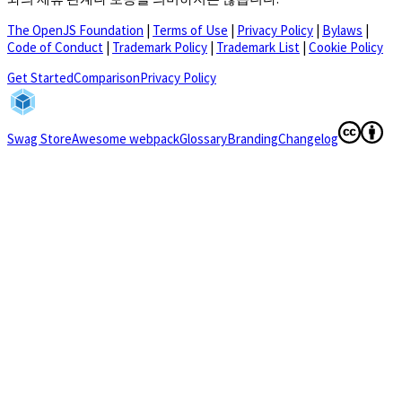
The OpenJS Foundation
|
Terms of Use
|
Privacy Policy
|
Bylaws
|
Code of Conduct
|
Trademark Policy
|
Trademark List
|
Cookie Policy
(opens in a new tab)
Get Started
Comparison
Privacy Policy
(opens in a new tab)
(opens in a
Swag Store
Awesome webpack
Glossary
Branding
Changelog