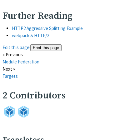
Further Reading
(opens in a new tab)
HTTP2 Aggressive Splitting Example
(opens in a new tab)
webpack & HTTP/2
Edit this page
·
Print this page
« Previous
Module Federation
Next »
Targets
2
Contributors