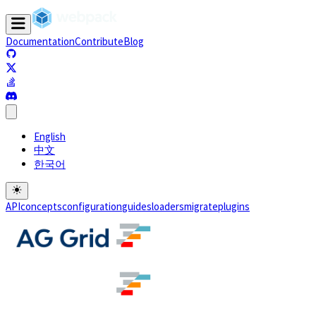
Documentation
Contribute
Blog
(opens in a new tab)
(opens in a new tab)
(opens in a new tab)
(opens in a new tab)
English
中文
한국어
API
concepts
configuration
guides
loaders
migrate
plugins
(opens in a new tab)