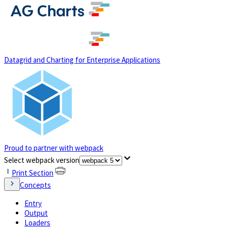
(opens in a new tab)
Datagrid and Charting for Enterprise Applications
Proud to partner with webpack
(opens in a new tab)
Select webpack version
Print Section
Concepts
Entry
Output
Loaders