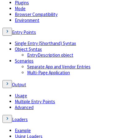
Plugins
Mode
Browser Compatibility
Environment
Entry Points
Single Entry (Shorthand) Syntax
Object Syntax
EntryDescription object
Scenarios
Separate App and Vendor Entries
Multi-Page Application
Output
Usage
Multiple Entry Points
Advanced
Loaders
Example
Using Loaders