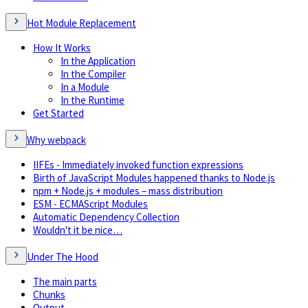
Hot Module Replacement
How It Works
In the Application
In the Compiler
In a Module
In the Runtime
Get Started
Why webpack
IIFEs - Immediately invoked function expressions
Birth of JavaScript Modules happened thanks to Node.js
npm + Node.js + modules – mass distribution
ESM - ECMAScript Modules
Automatic Dependency Collection
Wouldn't it be nice…
Under The Hood
The main parts
Chunks
Output