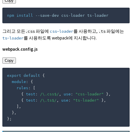
Copy
npm
install
 --save-dev css-loader ts-loader
그리고 모든
파일에
를 사용하고,
파일에는
.css
css-loader
.ts
를 사용하도록 webpack에 지시합니다.
ts-loader
webpack.config.js
Copy
export
default
{
module
:
{
rules
:
[
{
test
:
/
\.css$
/
,
use
:
"css-loader"
}
,
{
test
:
/
\.ts$
/
,
use
:
"ts-loader"
}
,
]
,
}
,
}
;