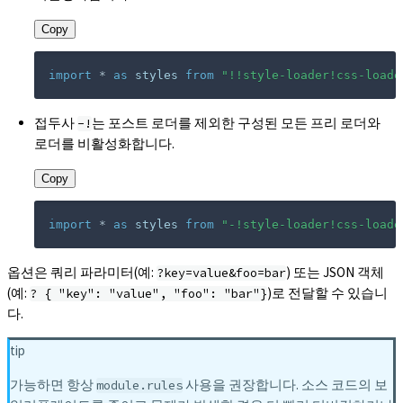
Copy
import
*
as
 styles 
from
"!!style-loader!css-loade
접두사
는 포스트 로더를 제외한 구성된 모든 프리 로더와
-!
로더를 비활성화합니다.
Copy
import
*
as
 styles 
from
"-!style-loader!css-loade
옵션은 쿼리 파라미터(예:
) 또는 JSON 객체
?key=value&foo=bar
(예:
)로 전달할 수 있습니
? { "key": "value", "foo": "bar"}
다.
tip
가능하면 항상
사용을 권장합니다. 소스 코드의 보
module.rules