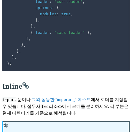
loader
:
"css-loader"
,
options
:
{
modules
:
true
,
}
,
}
,
{
loader
:
"sass-loader"
}
,
]
,
}
,
]
,
}
,
}
;
Inline
문이나
그와 동등한 "importing" 메소드
에서 로더를 지정할
import
수 있습니다. 접두사
로 리소스에서 로더를 분리하세요. 각 부분은
!
현재 디렉터리를 기준으로 해석됩니다.
tip