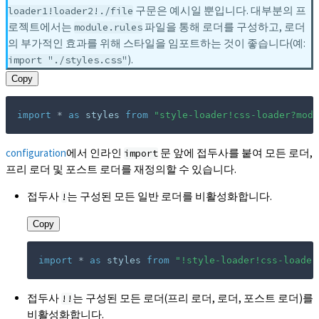
구문은 예시일 뿐입니다. 대부분의 프
loader1!loader2!./file
로젝트에서는
파일을 통해 로더를 구성하고, 로더
module.rules
의 부가적인 효과를 위해 스타일을 임포트하는 것이 좋습니다(예:
).
import "./styles.css"
Copy
import
*
as
 styles 
from
"style-loader!css-loader?modu
configuration
에서 인라인
문 앞에 접두사를 붙여 모든 로더,
import
프리 로더 및 포스트 로더를 재정의할 수 있습니다.
접두사
는 구성된 모든 일반 로더를 비활성화합니다.
!
Copy
import
*
as
 styles 
from
"!style-loader!css-loader
접두사
는 구성된 모든 로더(프리 로더, 로더, 포스트 로더)를
!!
비활성화합니다.