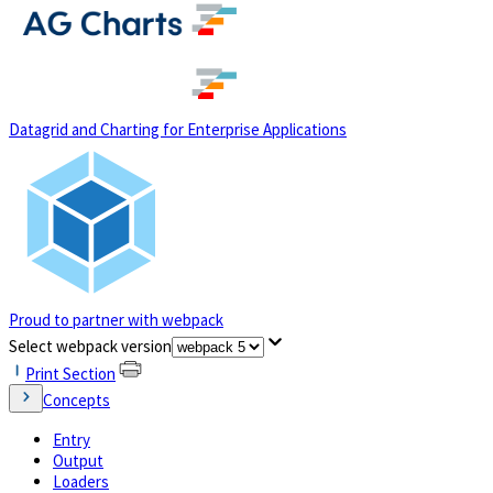
(opens in a new tab)
Datagrid and Charting for Enterprise Applications
Proud to partner with webpack
(opens in a new tab)
Select webpack version
Print Section
Concepts
Entry
Output
Loaders