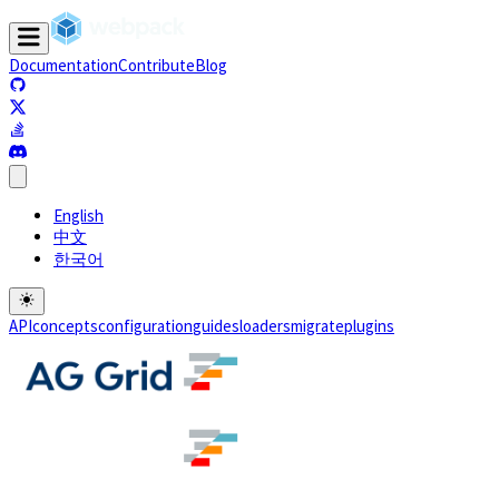
Documentation
Contribute
Blog
(opens in a new tab)
(opens in a new tab)
(opens in a new tab)
(opens in a new tab)
English
中文
한국어
API
concepts
configuration
guides
loaders
migrate
plugins
(opens in a new tab)