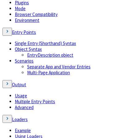
Plugins
Mode
Browser Compatibility
Environment
Entry Points
Single Entry (Shorthand) Syntax
Object Syntax
EntryDescription object
Scenarios
Separate App and Vendor Entries
Multi-Page Application
Output
Usage
Multiple Entry Points
Advanced
Loaders
Example
Using Loaders