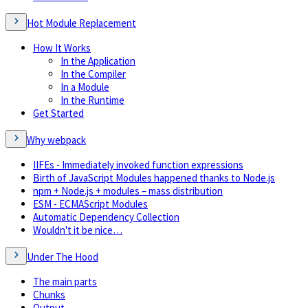
Hot Module Replacement
How It Works
In the Application
In the Compiler
In a Module
In the Runtime
Get Started
Why webpack
IIFEs - Immediately invoked function expressions
Birth of JavaScript Modules happened thanks to Node.js
npm + Node.js + modules – mass distribution
ESM - ECMAScript Modules
Automatic Dependency Collection
Wouldn't it be nice…
Under The Hood
The main parts
Chunks
Output