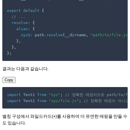
export
default
{
// ...
resolve
:
{
alias
:
{
xyz$
:
 path
.
resolve
(
__dirname
,
"path/to/file.js"
}
,
}
,
}
;
결과는 다음과 같습니다.
Copy
import
 Test1 
from
"xyz"
;
// 정확한 매칭이므로 path/to/
import
 Test2 
from
"xyz/file.js"
;
// 정확한 매칭이 아니
별칭 구성에서 와일드카드(
)를 사용하여 더 유연한 매핑을 만들 수
*
도 있습니다.