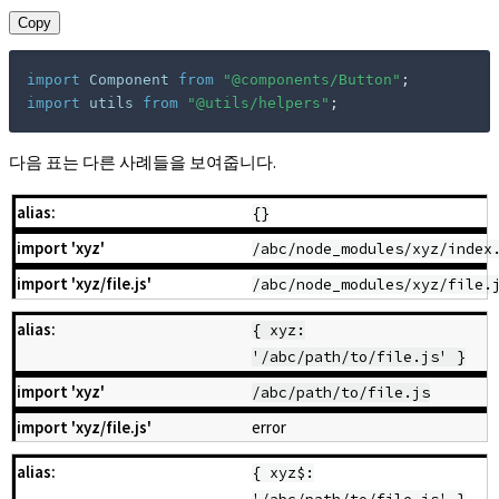
Copy
import
 Component 
from
"@components/Button"
;
import
 utils 
from
"@utils/helpers"
;
다음 표는 다른 사례들을 보여줍니다.
{}
/abc/node_modules/xyz/index
/abc/node_modules/xyz/file.
{ xyz:
'/abc/path/to/file.js' }
/abc/path/to/file.js
error
{ xyz$: