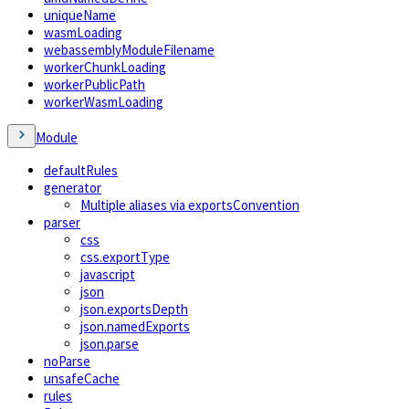
uniqueName
wasmLoading
webassemblyModuleFilename
workerChunkLoading
workerPublicPath
workerWasmLoading
Module
defaultRules
generator
Multiple aliases via exportsConvention
parser
css
css.exportType
javascript
json
json.exportsDepth
json.namedExports
json.parse
noParse
unsafeCache
rules